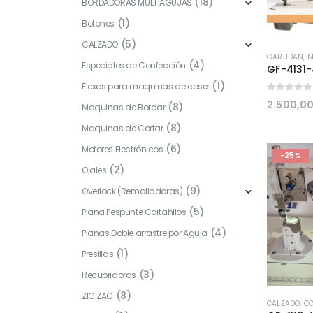
(18)
BORDADORAS MULTIAGUJAS
(1)
Botones
(5)
CALZADO
GARUDAN
,
M
(4)
Especiales de Confección
(1)
Flexos para maquinas de coser
0
fuera 
2.500,0
(8)
Maquinas de Bordar
(8)
Maquinas de Cortar
(6)
Motores Electrónicos
-25%
(2)
Ojales
(9)
Overlock (Remalladoras)
(5)
Plana Pespunte Cortahilos
(4)
Planas Doble arrastre por Aguja
(1)
Presillas
(3)
Recubridoras
(8)
ZIG ZAG
CALZADO
,
CO