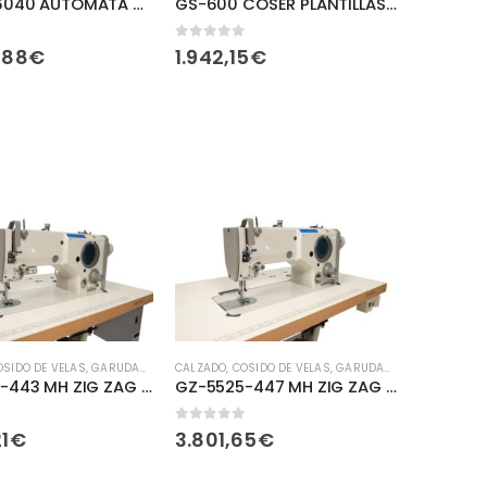
GPS-G-6040 AUTOMATA CAMPO PROGRAMABLE 60X40CM
GS-600 COSER PLANTILLAS DE CALZADO
de 5
0
fuera de 5
,88
€
1.942,15
€
OSIDO DE VELAS
,
GARUDAN
,
MARROQUINERIA
CALZADO
,
COSIDO DE VELAS
,
PRODUCTOS
,
TAPICERIA
,
GARUDAN
,
TOLDOS
,
MARROQUINERI
,
ZIG ZAG
GZ-5525-443 MH ZIG ZAG 3 PUNTADAS GARFIO GRANDE GARUDAN
GZ-5525-447 MH ZIG ZAG CORTAHILOS DE 3 PUNTADAS Y LEVAS INTERCAMBIABLES
de 5
0
fuera de 5
1
€
3.801,65
€