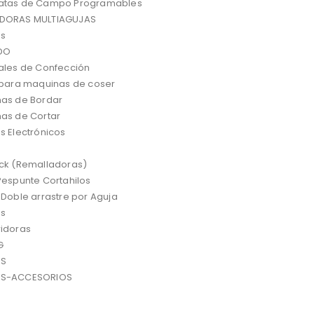
atas de Campo Programables
DORAS MULTIAGUJAS
es
DO
ales de Confección
 para maquinas de coser
as de Bordar
as de Cortar
s Electrónicos
ck (Remalladoras)
Pespunte Cortahilos
 Doble arrastre por Aguja
as
idoras
G
OS
OS-ACCESORIOS