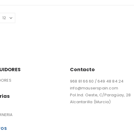
BUIDORES
Contacto
IDORES
968 81 66 60 / 649 48 84 24
info@mauserspain.com
Pol.Ind. Oeste, C/Paragüay, 28
rias
Alcantarilla (Murcia)
INERIA
TOS