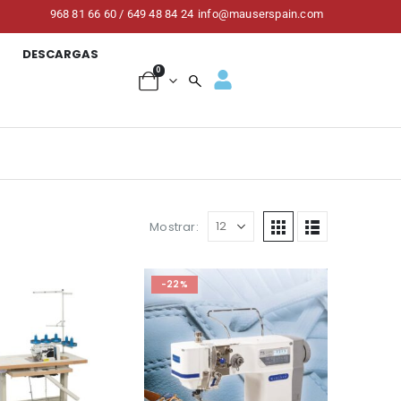
968 81 66 60 / 649 48 84 24
info@mauserspain.com
DESCARGAS
0
Mostrar:
-22%