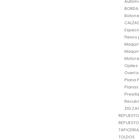
Autóm
BORDA
Boton
CALZA
Especi
Flexos
Maquin
Maquin
Motore
Ojales
Overlo
Plana 
Planas
Presill
Recubr
ZIG ZA
REPUEST
REPUEST
TAPICERIA
TOLDOS