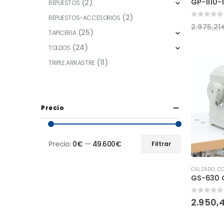
(2)
REPUESTOS
(2)
REPUESTOS-ACCESORIOS
0
fuera 
2.975,21
(25)
TAPICERIA
(24)
TOLDOS
(11)
TRIPLE ARRASTRE
Precio
Precio:
0€
—
49.600€
Filtrar
CALZADO
,
C
0
fuera 
2.950,4