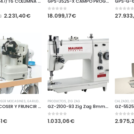
GP-1110-147/T6 COLUMNA 1 AGUJA ELECTRONICA
GPS-3525-X CAMPO PROGRAMABLE 35X25CM TRABAJO PESADO
de 5
0
fuera de 5
0
fuera 
2.231,40
€
18.099,17
€
27.933
€
OSER MOCASINES
,
GARUDAN
,
PRODUCTOS
PRODUCTOS
,
STROBEL COSER PLANTILLAS
,
ZIG ZAG
CALZADO
,
C
GS-630 COSER Y FRUNCIR PLANTILLAS DE CALZADO
GZ-2100-93 Zig Zag 8mm con engrase automático
de 5
0
fuera de 5
0
fuera 
1
€
1.033,06
€
2.975,2