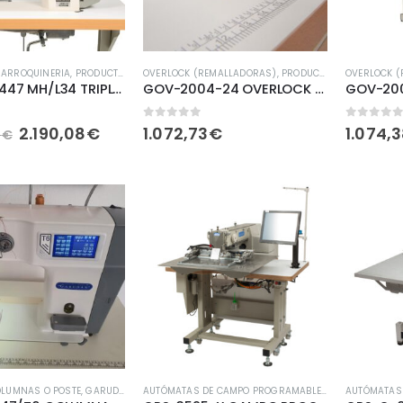
ARROQUINERIA
,
PRODUCTOS
,
TAPICERIA
OVERLOCK (REMALLADORAS)
,
TOLDOS
,
TRIPLE ARRASTRE
,
PRODUCTOS
OVERLOCK 
GF-4131-447 MH/L34 TRIPLE ARRASTRE 1 AGUJA CORTAHILOS
GOV-2004-24 OVERLOCK 4 HILOS GARUDAN
de 5
0
fuera de 5
0
fuera 
2.190,08
€
1.072,73
€
1.074,
0
€
LUMNAS O POSTE
,
GARUDAN
,
PRODUCTOS
AUTÓMATAS DE CAMPO PROGRAMABLES
,
CALZADO
,
CAM