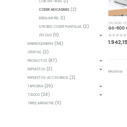
(1)
CORTAR TIRAS
(2)
COSER MOCASINES
(1)
REBAJAR PIEL
CALZADO
,
C
(2)
STROBEL COSER PLANTILLAS
(11)
ZIG ZAG
0
fuera 
1.942,1
(34)
MARROQUINERIA
(2)
OFERTAS
(87)
PRODUCTOS
(2)
REPUESTOS
Mostrar:
(2)
REPUESTOS-ACCESORIOS
(25)
TAPICERIA
(24)
TOLDOS
(11)
TRIPLE ARRASTRE