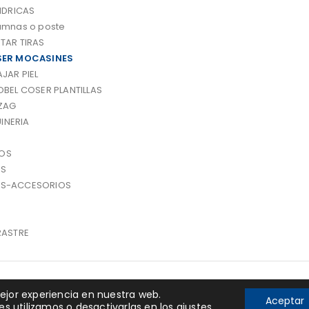
NDRICAS
umnas o poste
TAR TIRAS
ER MOCASINES
JAR PIEL
OBEL COSER PLANTILLAS
 ZAG
INERIA
OS
OS
OS-ACCESORIOS
RASTRE
 por Linkasoft
ejor experiencia en nuestra web.
Aceptar
s utilizamos o desactivarlas en los
ajustes
.