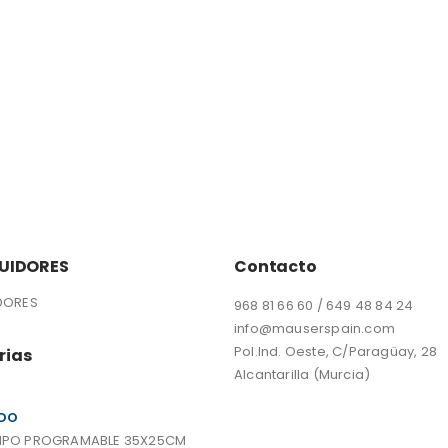
BUIDORES
Contacto
IDORES
968 81 66 60 / 649 48 84 24
info@mauserspain.com
Pol.Ind. Oeste, C/Paragüay, 28
rias
Alcantarilla (Murcia)
DO
PO PROGRAMABLE 35X25CM