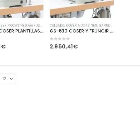
OSER MOCASINES
,
GARUDAN
,
PRODUCTOS
CALZADO
,
,
COSER MOCASINES
STROBEL COSER PLANTILLAS
,
GARUDAN
,
PRODUCTOS
,
S
GS-600 COSER PLANTILLAS DE CALZADO
GS-630 COSER Y FRUNCIR PLANTILLAS DE CALZADO
de 5
0
fuera de 5
5
€
2.950,41
€