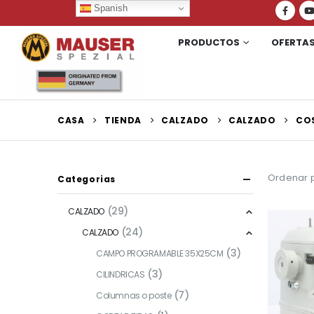
Spanish
PRODUCTOS
OFERTA
CASA
TIENDA
CALZADO
CALZADO
CO
Ordenar p
Categorias
(29)
CALZADO
(24)
CALZADO
(3)
CAMPO PROGRAMABLE 35X25CM
(3)
CILINDRICAS
(7)
Columnas o poste