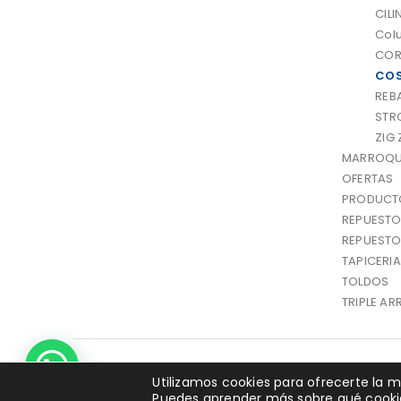
CILI
Col
COR
COS
REBA
STR
ZIG
MARROQU
OFERTAS
PRODUCT
REPUEST
REPUEST
TAPICERIA
TOLDOS
TRIPLE AR
© Garudan-Mauser. 2024. All Rights Reserved - Creado
Utilizamos cookies para ofrecerte la m
Puedes aprender más sobre qué cookie