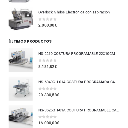
Overlock 5 hilos Electrónica con aspiracion
0
fuera de 5
2.000,00
€
ÚLTIMOS PRODUCTOS
NS-2210 COSTURA PROGRAMABLE 22X10CM
0
fuera de 5
8.181,82
€
NS-6040GH-01A COSTURA PROGRAMADA CAMPO 60X40CM
0
fuera de 5
20.330,58
€
NS-3525GH-01A COSTURA PROGRAMABLE CAMPO 35X25CM
0
fuera de 5
16.000,00
€