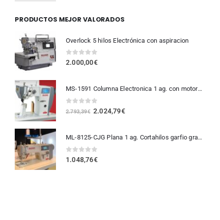
PRODUCTOS MEJOR VALORADOS
Overlock 5 hilos Electrónica con aspiracion
0
fuera de 5
2.000,00
€
MS-1591 Columna Electronica 1 ag. con motores paso a paso y todas las funciones
0
fuera de 5
2.024,79
€
2.793,39
€
ML-8125-CJG Plana 1 ag. Cortahilos garfio grande
0
fuera de 5
1.048,76
€