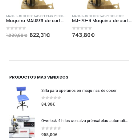
,
PRODUCTOS
MAQUINAS DE CORTAR
,
OFERTAS
,
PRODUCTOS
MAQUINAS DE CORTAR
,
PRODUCTOS
Maquina MAUSER de corte vertical 12
MJ-70-6 Maquina de corte vertical 6 pulgadas (12cm)
0
fuera de 5
0
fuera de 5
822,31
€
743,80
€
1.280,99
€
PRODUCTOS MAS VENDIDOS
Silla para operarios en maquinas de coser
0
fuera de 5
84,30
€
Overlock 4 hilos con alza prénsatelas automático
0
fuera de 5
958,00
€